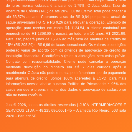
de juros mensal cobrada é a partir de 1,79%. O Juca cobra Taxa de
Abertura de Crédito (TAC) de até 20%. Custo Efetivo Total pode chegar a
até 63,57% ao ano. Cobramos taxas de R$ 0,64 por parcela anual de
saque aniversário FGTS e R$ 0,26 para efetivar a operação. Exemplo de
operação: para receber em conta R$ 1124,54, o cliente contratará um
empréstimo de R$ 1368,60 e pagará ao todo, em 10 anos, R$ 2021,99.
Para isso, pagará juros de 1,79% ao mês, taxa de abertura de crédito de
15% (R$ 205,29) e R$ 6,66 de taxas operacionais. Os valores e condições
poderão variar de acordo com os critérios de aprovação de crédito da
instituição financeira. Condições sujeitas a alterações sem aviso prévio.
Contrate com responsabilidade. Cliente pode cancelar a operação
mediante devolução do dinheiro em até 7 dias corridos após o
recebimento. O Juca não pede e nunca pedirá nenhum tipo de pagamento
para abertura de crédito. Somos 100% aderentes à LGPD, para mais
informações acesse abaixo a nossa Política de Privacidade. * 95% dos
casos em que o preenchimento dos dados e aprovação de cadastro se
dão de forma contínua.
Juca® 2026, todos os direitos reservados | JUCA INTERMEDIACOES E
SERVICOS LTDA – 48.225.686/0001-45 – Alameda Rio Negro, 503 sala
2020 – Barueri/ SP​