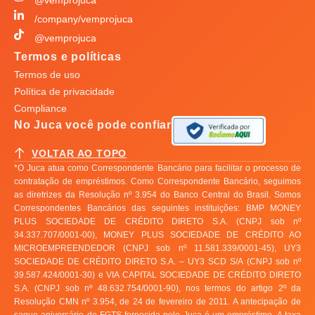
/company/vemprojuca
@vemprojuca
Termos e políticas
Termos de uso
Política de privacidade
Compliance
No Juca você pode confiar
VOLTAR AO TOPO
*O Juca atua como Correspondente Bancário para facilitar o processo de
contratação de empréstimos. Como Correspondente Bancário, seguimos
as diretrizes da Resolução nº 3.954 do Banco Central do Brasil. Somos
Correspondentes Bancários das seguintes instituições: BMP MONEY
PLUS SOCIEDADE DE CRÉDITO DIRETO S.A. (CNPJ sob nº
34.337.707/0001-00), MONEY PLUS SOCIEDADE DE CRÉDITO AO
MICROEMPREENDEDOR (CNPJ sob nº 11.581.339/0001-45), UY3
SOCIEDADE DE CRÉDITO DIRETO S.A. – UY3 SCD S/A (CNPJ sob nº
39.587.424/0001-30) e VIA CAPITAL SOCIEDADE DE CRÉDITO DIRETO
S.A. (CNPJ sob nº 48.632.754/0001-90), nos termos do artigo 2º da
Resolução CMN nº 3.954, de 24 de fevereiro de 2011. A antecipação de
saque aniversário do FGTS fornecida pelo Juca é um empréstimo. A taxa