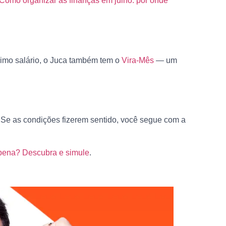
Como organizar as finanças em julho: por onde
ximo salário, o Juca também tem o
Vira-Mês
— um
o. Se as condições fizerem sentido, você segue com a
 pena? Descubra e simule
.