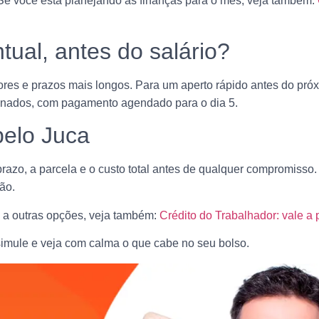
Se você está planejando as finanças para o mês, veja também:
tual, antes do salário?
ores e prazos mais longos. Para um aperto rápido antes do pró
ecionados, com pagamento agendado para o dia 5.
pelo Juca
 prazo, a parcela e o custo total antes de qualquer compromiss
ão.
 a outras opções, veja também:
Crédito do Trabalhador: vale a
simule e veja com calma o que cabe no seu bolso.